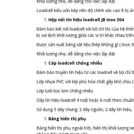
Khối lượng nhẹ, dễ dàng cho việc lắp đặt
Loadcell kiểu uốn kép nên độ chính xác cao ít bị 
Hộp nối tín hiệu loadcell JB
inox 304
Đảm bảo kết nối loadcell với bộ chỉ thị của hệ thố
bị sai lệch khối lượng giữa các vị trí khác nhau trê
Được sản xuất bằng vật liệu thép không gỉ ( inox 3
Khối lượng nhẹ, dễ dàng cho việc lắp đặt
Cáp loadcell chống nhiễu
Đảm bảo truyền tín hiệu từ các loadcell về bộ chỉ th
Lớp nhựa PVC với lớp phủ hóa chất gây khó chịu 
Lớp lưới bọc kim chống nhiễu
Dây tín hiệu loadcell 4 ruột hoặc 6 ruột theo chu
Sử dụng 5 dây chung: 2 dây nguồn, 2 dây tín hiệu,
Bảng hiển thị phụ
Bảng hiển thị phụ ngoài trời, hiển thị khối lượng 