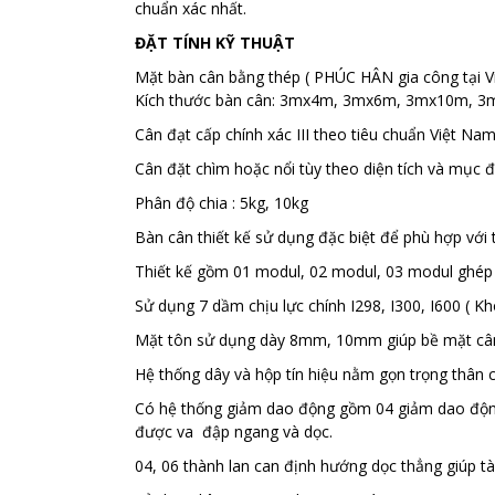
chuẩn xác nhất.
ĐẶT TÍNH KỸ THUẬT
Mặt bàn cân bằng thép ( PHÚC HÂN gia công tại 
Kích thước bàn cân: 3mx4m, 3mx6m, 3mx10m, 
Cân đạt cấp chính xác III theo tiêu chuẩn Việt N
Cân đặt chìm hoặc nổi
tùy theo diện tích và mục 
Phân độ chia : 5kg, 10kg
Bàn cân thiết kế sử dụng đặc biệt để phù hợp với t
Thiết kế gồm 01 modul, 02 modul, 03 modul ghép 
Sử dụng 7 dầm chịu lực chính I298, I300, I600 ( K
Mặt tôn sử dụng dày 8mm, 10mm giúp bề mặt cân 
Hệ thống dây và hộp tín hiệu nằm gọn trọng thân 
Có hệ thống giảm dao động gồm 04 giảm dao động
được va đập ngang và dọc.
04, 06 thành lan can định hướng dọc thẳng giúp tài 