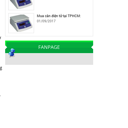
Mua cân điện tử tại TPHCM:
01/09/2017
ử
FANPAGE
ng
,