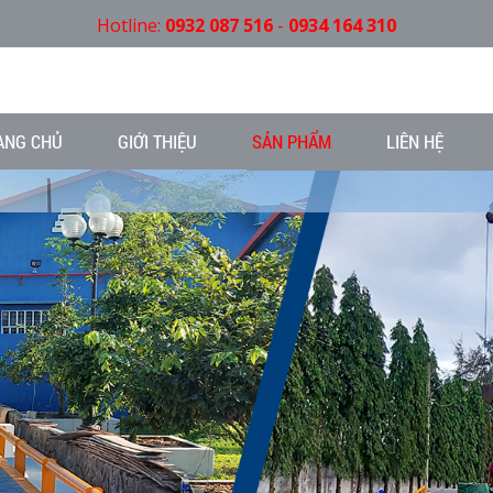
Hotline:
0932 087 516
-
0934 164 310
ANG CHỦ
GIỚI THIỆU
SẢN PHẨM
LIÊN HỆ