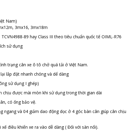
Việt Nam)
3mx12m, 3mx16, 3mx18m
am TCVN4988-89 hay Class III theo tiêu chuẩn quốc tế OIML-R76
đích sử dụng
ình trạng cân xe ô tô chở quá tải ở Việt Nam.
lại lắp đặt nhanh chóng và dể dàng
hông sử dụng I ghép)
chịu được mài mòn khi sử dụng trong thời gian dài
cân, có ống bảo vệ.
 ngang và 04 giảm dao động dọc ở 4 góc bàn cân giúp cân chịu
xế điều khiển xe ra vào dễ dàng ( Đối với sàn nổi).