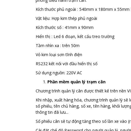
phòng điều hành trạm cân.
Kích thước phủ ngoài : 540mm x 180mm x 55m
Vật liệu: Hợp kim thép phủ ngoài
Kích thước số : 41mm x 90mm
Hiển thị : Led 6 đoạn, kết cấu treo trường
Tầm nhìn xa : trên 50m
Vỏ kim loại sơn tĩnh điện
RS232 kết nối với đầu hiển thị số
Sử dụng nguồn: 220V AC
Phần mềm quản lý trạm cân
Chương trình quản lý cân được thiết kế trên nền 
Khi nhập, xuất hàng hóa, chương trình quản lý sẽ lư
số phiếu, tên chủ hàng, số xe, tên hàng, khối lượng
thông tin đã lưu...
Số phiếu cân sẽ tự động tăng theo số lần xe vào (r
Cài đặt chế độ Password cho người quản lý, ngườ