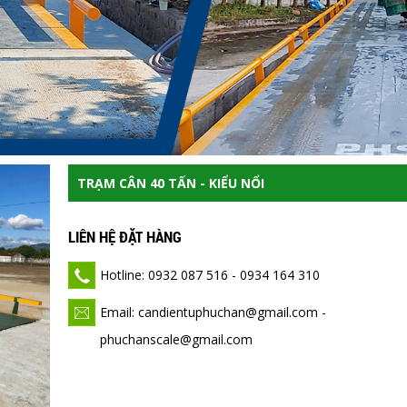
TRẠM CÂN 40 TẤN - KIỂU NỔI
LIÊN HỆ ĐẶT HÀNG
Hotline: 0932 087 516 - 0934 164 310
Email: candientuphuchan@gmail.com -
phuchanscale@gmail.com