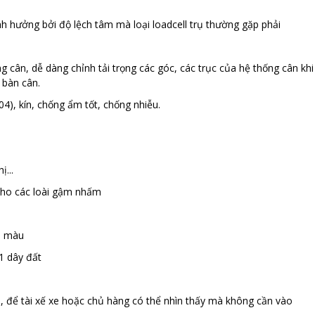
ảnh hưởng bởi độ lệch tâm mà loại loadcell trụ thường gặp phải
ng cân, dễ dàng chỉnh tải trọng các góc, các trục của hệ thống cân khi
n bàn cân.
04), kín, chống ẩm tốt, chống nhiễu.
ị...
cho các loài gậm nhấm
ẩn màu
 1 dây đất
xe, để tài xế xe hoặc chủ hàng có thể nhìn thấy mà không cần vào