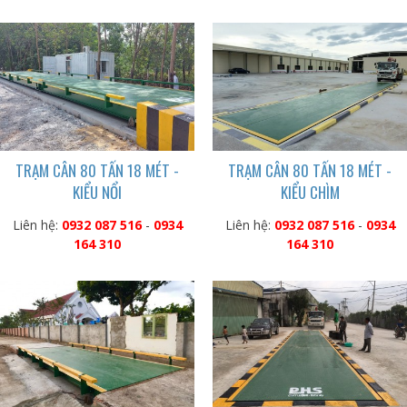
TRẠM CÂN 80 TẤN 18 MÉT -
TRẠM CÂN 80 TẤN 18 MÉT -
KIỂU NỔI
KIỂU CHÌM
Liên hệ:
0932 087 516
-
0934
Liên hệ:
0932 087 516
-
0934
164 310
164 310