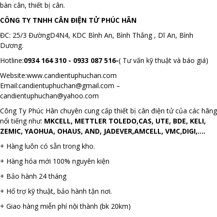
bàn cân, thiết bị cân.
CÔNG TY TNHH CÂN ĐIỆN TỬ PHÚC HÂN
ĐC: 25/3 ĐườngD4N4, KDC Bình An, Bình Thắng , Dĩ An, Bình
Dương.
Hotline:
0934 164 310 - 0933 087 516
-
( Tư vấn kỹ thuật và báo giá)
Website:www.candientuphuchan.com
Email:candientuphuchan@gmail.com –
candientuphuchan@yahoo.com
Công Ty Phúc Hân chuyên cung cấp thiết bị cân điện tử của các hãng
nổi tiếng như:
MKCELL, METTLER TOLEDO,CAS, UTE, BDE, KELI,
ZEMIC, YAOHUA, OHAUS, AND, JADEVER,AMCELL, VMC,DIGI,....
+ Hàng luôn có sẵn trong kho.
+ Hàng hóa mới 100% nguyên kiện
+ Bảo hành 24 tháng
+ Hổ trợ kỹ thuật, bảo hành tận nơi.
+ Giao hàng miễn phí nội thành (bk 20km)