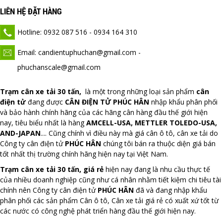
LIÊN HỆ ĐẶT HÀNG
Hotline: 0932 087 516 - 0934 164 310
Email: candientuphuchan@gmail.com -
phuchanscale@gmail.com
Trạm cân xe tải 30 tấn,
là một trong những loại sản phẩm
cân
điện tử
đang được
CÂN ĐIỆN TỬ PHÚC HÂN
nhập khẩu phân phối
và bảo hành chính hãng của các hãng cân hàng đầu thế giới hiện
nay, tiêu biểu nhất là hàng
AMCELL-USA, METTLER TOLEDO-USA,
AND
-
JAPAN
.... Cũng chính vì điều này mà giá cân ô tô, cân xe tải do
Công ty cân điện tử
PHÚC HÂN
chúng tôi bán ra thuộc diện giá bán
tốt nhất thị trường chính hãng hiện nay tại Việt Nam.
Trạm cân xe tải 30 tấn, giá rẻ
hiện nay đang là nhu cầu thực tế
của nhiều doanh nghiệp cũng như cá nhân nhằm tiết kiệm chi tiêu tài
chính nên Công ty cân điện tử
PHÚC
HÂN
đã và đang nhập khẩu
phân phối các sản phẩm Cân ô tô, Cân xe tải giá rẻ có xuất xứ tốt từ
các nước có công nghệ phát triển hàng đầu thế giới hiện nay.