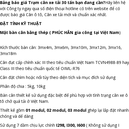
Bảng báo giá Trạm cân xe tải 30 tấn
bạn đang cần?
Hãy liên hệ
với Công ty ngay qua số điện thoại hotline có trên website để có
được báo giá Cân ô tô, Cân xe tải mới và chuẩn xác nhất.
ĐẶT TÍNH KỸ THUẬT
Mặt bàn cân bằng thép ( PHÚC HÂN gia công tại Việt Nam
)
Kích thước bàn cân: 3mx4m, 3mx6m, 3mx10m, 3mx12m, 3mx16,
3mx18m
Cân đạt cấp chính xác III theo tiêu chuẩn Việt Nam TCVN4988-89 hay
Class III theo tiêu chuẩn quốc tế OIML-R76
Cân đặt chìm hoặc nổi tùy theo diện tích và mục đích sử dụng
Phân độ chia : 5kg, 10kg
Bàn cân thiết kế sử dụng đặc biệt để phù hợp với tình trạng cân xe ô
tô chở quá tải ở Việt Nam.
Thiết kế gồm
01 modul, 02 modul, 03 modul
ghép lại lắp đặt nhanh
chóng và dể dàng
Sử dụng 7 dầm chịu lực chính
I298, I300, I600
( Không sử dụng I