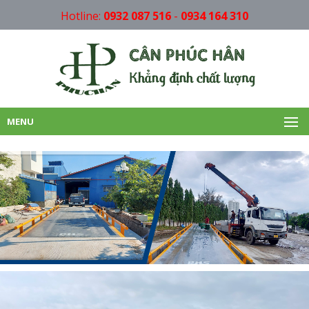
Hotline:
0932 087 516
-
0934 164 310
MENU