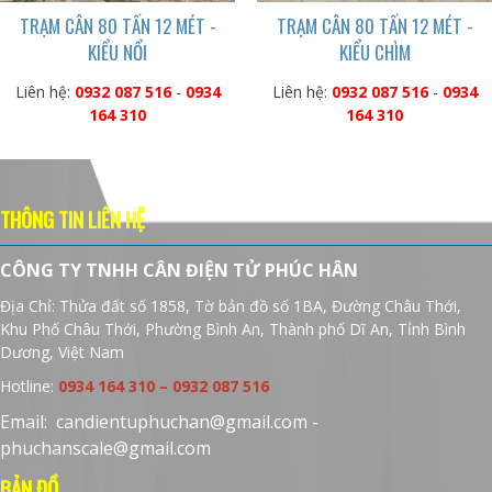
TRẠM CÂN 80 TẤN 12 MÉT -
TRẠM CÂN 80 TẤN 12 MÉT -
KIỂU NỔI
KIỂU CHÌM
Liên hệ:
0932 087 516
-
0934
Liên hệ:
0932 087 516
-
0934
164 310
164 310
THÔNG TIN LIÊN HỆ
CÔNG TY TNHH CÂN ĐIỆN TỬ PHÚC HÂN
Địa Chỉ:
Thửa đất số 1858, Tờ bản đồ số 1BA, Đường Châu Thới,
Khu Phố Châu Thới, Phường Bình An, Thành phố Dĩ An, Tỉnh Bình
Dương, Việt Nam
Hotline:
0934 164 310 – 0932 087 516
Email: candientuphuchan@gmail.com -
phuchanscale@gmail.com
BẢN ĐỒ