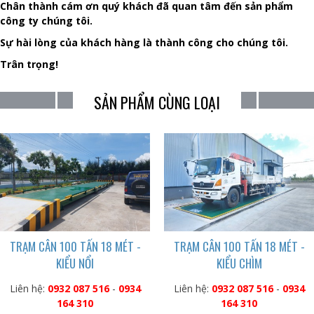
Chân thành cám ơn quý khách đã quan tâm đến sản phẩm
công ty chúng tôi.
Sự hài lòng của khách hàng là thành công cho chúng tôi.
Trân trọng!
SẢN PHẨM CÙNG LOẠI
TRẠM CÂN 100 TẤN 18 MÉT -
TRẠM CÂN 100 TẤN 18 MÉT -
KIỂU NỔI
KIỂU CHÌM
Liên hệ:
0932 087 516
-
0934
Liên hệ:
0932 087 516
-
0934
164 310
164 310